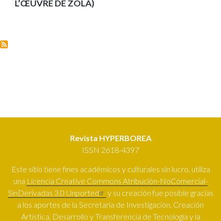
L’ŒUVRE DE ZOLA)
Revista HYPERBOREA
ISSN 2618-4397
Este sitio tiene fines académicos y culturales sin lucro, utiliza
una
Licencia Creative Commons Atribución-NoComercial-
SinDerivadas 3.0 Unported
y su creación fue posible gracias
a los aportes de la Secretaría de Investigación, Creación
Artística, Desarrollo y Transferencia de Tecnología y la