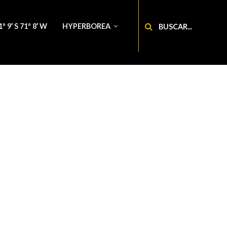
Buscar
1º 9’ S 71º 8’ W
HYPERBOREA