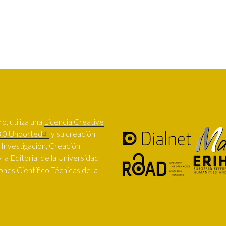
SUBFOOTER
o, utiliza una
Licencia Creative
.0 Unported
y su creación
e Investigación, Creación
 la Editorial de la Universidad
nes Científico Técnicas de la