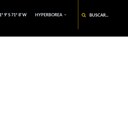
Buscar
1º 9’ S 71º 8’ W
HYPERBOREA