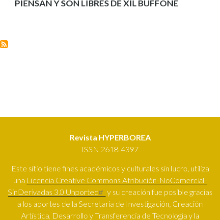
PIENSAN Y SON LIBRES DE XIL BUFFONE
Revista HYPERBOREA
ISSN 2618-4397
Este sitio tiene fines académicos y culturales sin lucro, utiliza
una
Licencia Creative Commons Atribución-NoComercial-
SinDerivadas 3.0 Unported
y su creación fue posible gracias
a los aportes de la Secretaría de Investigación, Creación
Artística, Desarrollo y Transferencia de Tecnología y la