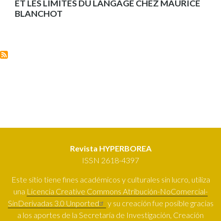
ET LES LIMITES DU LANGAGE CHEZ MAURICE
BLANCHOT
Revista HYPERBOREA
ISSN 2618-4397
Este sitio tiene fines académicos y culturales sin lucro, utiliza
una
Licencia Creative Commons Atribución-NoComercial-
SinDerivadas 3.0 Unported
y su creación fue posible gracias
a los aportes de la Secretaría de Investigación, Creación