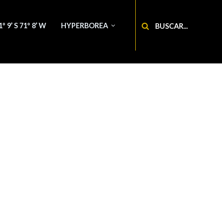
Buscar
1º 9’ S 71º 8’ W
HYPERBOREA