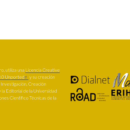
SUBFOOTER
o, utiliza una
Licencia Creative
.0 Unported
y su creación
e Investigación, Creación
 la Editorial de la Universidad
nes Científico Técnicas de la