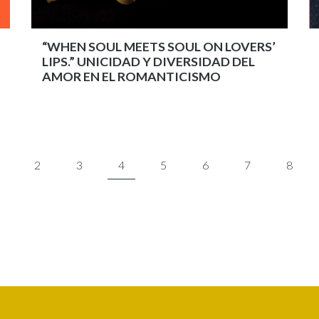
“WHEN SOUL MEETS SOUL ON LOVERS’
LIPS.” UNICIDAD Y DIVERSIDAD DEL
AMOR EN EL ROMANTICISMO
age
Page
2
Page
3
Página
4
Page
5
Page
6
Page
7
Page
8
actual