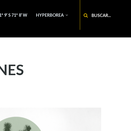
Buscar
1º 9’ S 71º 8’ W
HYPERBOREA
NES