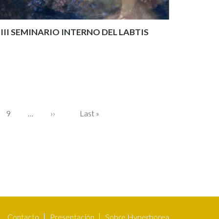
III SEMINARIO INTERNO DEL LABTIS
Page
9
…
Siguiente
››
Última
Last »
página
página
Contacto
Presentación
Sobre Hyperborea