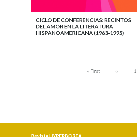
CICLO DE CONFERENCIAS: RECINTOS
DEL AMOR EN LA LITERATURA
HISPANOAMERICANA (1963-1995)
PAGINACIÓN
Primera
« First
Página
‹‹
P
1
página
anterior
Revista HYPERBOREA